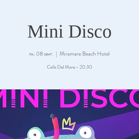
Mini Disco
пн, 08 сент.
  |  
Miramare Beach Hotel
Cafe Del Mare - 20:30