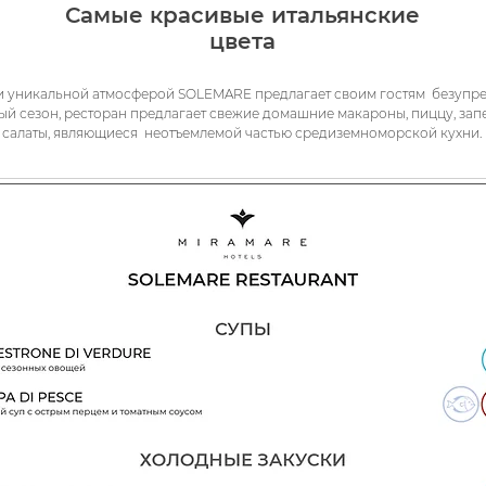
Самые красивые итальянские
цвета
 уникальной атмосферой SOLEMARE предлагает своим гостям безупреч
ый сезон, ресторан предлагает свежие домашние макароны, пиццу, зап
салаты, являющиеся неотъемлемой частью средиземноморской кухни.